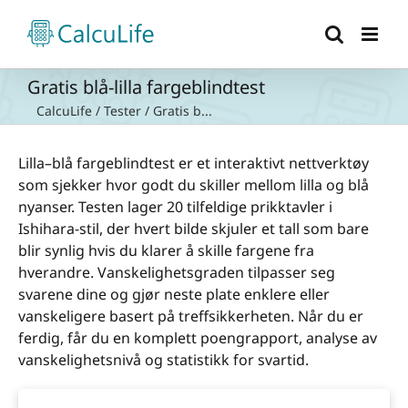
Skip
to
content
Gratis blå-lilla fargeblindtest
CalcuLife
/
Tester
/
Gratis b...
Lilla–blå fargeblindtest er et interaktivt nettverktøy
som sjekker hvor godt du skiller mellom lilla og blå
nyanser. Testen lager 20 tilfeldige prikktavler i
Ishihara-stil, der hvert bilde skjuler et tall som bare
blir synlig hvis du klarer å skille fargene fra
hverandre. Vanskelighetsgraden tilpasser seg
svarene dine og gjør neste plate enklere eller
vanskeligere basert på treffsikkerheten. Når du er
ferdig, får du en komplett poengrapport, analyse av
vanskelighetsnivå og statistikk for svartid.