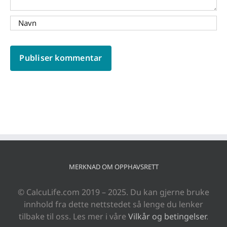
MERKNAD OM OPPHAVSRETT
© CalcuLife.com 2019 – 2025. Du kan gjerne bruke
innhold fra dette nettstedet så lenge du lenker
tilbake til oss. Les mer i våre
Vilkår og betingelser
.