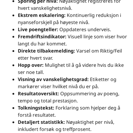
Sporing per nivå:
Nøyaktighet registreres for
hvert vanskelighetsnivå.
Ekstrem eskalering:
Kontinuerlig reduksjon i
nyanseforskjell på høyeste nivå.
Live poengteller:
Oppdateres underveis.
Fremdriftsindikator:
Visuell linje som viser hvor
langt du har kommet.
Direkte tilbakemelding:
Varsel om Riktig/Feil
etter hvert svar.
Hopp over:
Mulighet til å gå videre hvis du ikke
ser noe tall.
Visning av vanskelighetsgrad:
Etiketter og
markører viser hvilket nivå du er på.
Resultatoversikt:
Oppsummering av poeng,
tempo og total prestasjon.
Tolkningstekst:
Forklaring som hjelper deg å
forstå resultatet.
Detaljert statistikk:
Nøyaktighet per nivå,
inkludert forsøk og treffprosent.