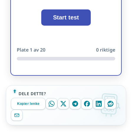
Start test
Plate
1
av 20
0
riktige
DELE DETTE?
Kopier lenke