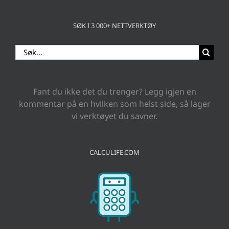
SØK I 3 000+ NETTVERKTØY
Search
for:
Fant du ikke det du trenger? Legg igjen en
kommentar på en hvilken som helst side, så lager
vi verktøyet du savner.
CALCULIFE.COM