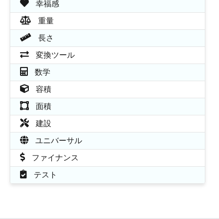
幸福感
重量
長さ
変換ツール
数学
容積
面積
建設
ユニバーサル
ファイナンス
テスト