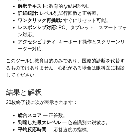
解釈テキスト:
教育的な結果説明。
詳細統計:
レベル別試行回数と正答率。
ワンクリック再挑戦:
すぐにリセット可能。
レスポンシブ対応:
PC、タブレット、スマートフォ
ン対応。
アクセシビリティ:
キーボード操作とスクリーンリ
ーダー対応。
このツールは教育目的のみであり、医療的診断を代替す
るものではありません。心配がある場合は眼科医に相談
してください。
結果と解釈
20枚終了後に次が表示されます：
総合スコア
— 正答数。
到達した最大レベル
— 色差識別の鋭敏さ。
平均反応時間
— 応答速度の指標。