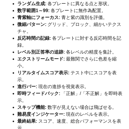
ランダム生成:
各プレートに異なる点と形状。
数字範囲1～99:
各プレートに無作為配置。
青紫軸にフォーカス:
青と紫の識別を評価。
微細パターン:
グリッド、ブロック、細かいテクス
チャ。
反応時間の記録:
各プレートに対する反応時間を記
録。
レベル別正答率の追跡:
各レベルの精度を集計。
エクストリームモード:
最難関でさらに色差を縮
小。
リアルタイムスコア表示:
テスト中にスコアを表
示。
進行バー:
現在の進捗を視覚表示。
即時フィードバック:
「正解」/「不正解」を即時表
示。
スキップ機能:
数字が見えない場合は飛ばせる。
難易度インジケーター:
現在のレベルを表示。
最終結果:
スコア、速度、総合パフォーマンスを表
示。