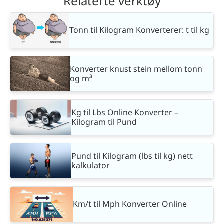
Relaterte verktøy
Tonn til Kilogram Konverterer: t til kg
Konverter knust stein mellom tonn
og m³
Kg til Lbs Online Konverter –
Kilogram til Pund
Pund til Kilogram (lbs til kg) nett
kalkulator
Km/t til Mph Konverter Online