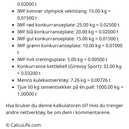
0.02000 t
IWF kvinner olympisk vektstang: 15.00 kg =
0.01500 t
IWF rød konkurranseplate: 25.00 kg = 0.02500 t
IWF blå konkurranseplate: 20.00 kg = 0.02000 t
IWF gul konkurranseplate: 15.00 kg = 0.01500 t
IWF grønn konkurranseplate: 10.00 kg = 0.01000
t
IWF hvit treningsplate: 5.00 kg = 0.00500 t
Konkurranse kettlebell (Girevoy Sport): 32.00 kg
= 0.03200 t
Menns kulekastverktøy: 7.26 kg = 0.00726 t
Tjue 50 kg sementsekker på én pall: 1000.00 kg =
1.00000 t
Hva bruker du denne kalkulatoren til? Hvis du trenger
andre nettverktøy, be om dem i kommentarene.
© CalcuLife.com