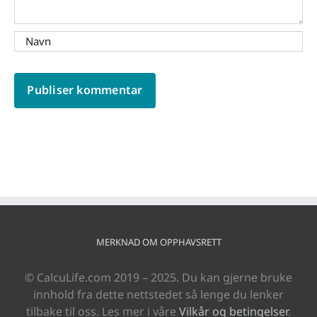
MERKNAD OM OPPHAVSRETT
© CalcuLife.com 2019 – 2025. Du kan gjerne bruke
innhold fra dette nettstedet så lenge du lenker
tilbake til oss. Les mer i våre
Vilkår og betingelser
.