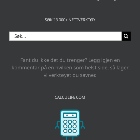
SØK I 3 000+ NETTVERKTØY
Search
for:
Fant du ikke det du trenger? Legg igjen en
kommentar på en hvilken som helst side, så lager
vi verktøyet du savner.
CALCULIFE.COM