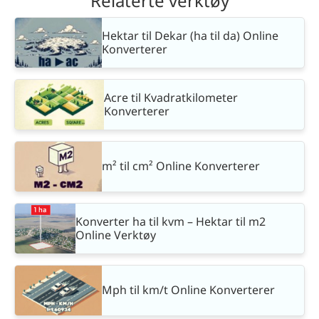
Relaterte verktøy
Hektar til Dekar (ha til da) Online
Konverterer
Acre til Kvadratkilometer
Konverterer
m² til cm² Online Konverterer
Konverter ha til kvm – Hektar til m2
Online Verktøy
Mph til km/t Online Konverterer