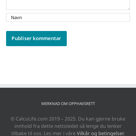
MERKNAD OM OPPHAVSRETT
© CalcuLife.com 2019 – 2025. Du kan gjerne bruke
innhold fra dette nettstedet så lenge du lenker
tilbake til oss. Les mer i våre
Vilkår og betingelser
.