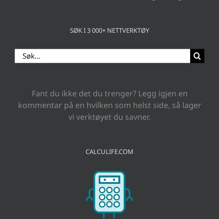
SØK I 3 000+ NETTVERKTØY
Search
for:
Fant du ikke det du trenger? Legg igjen en
kommentar på en hvilken som helst side, så lager
vi verktøyet du savner.
CALCULIFE.COM