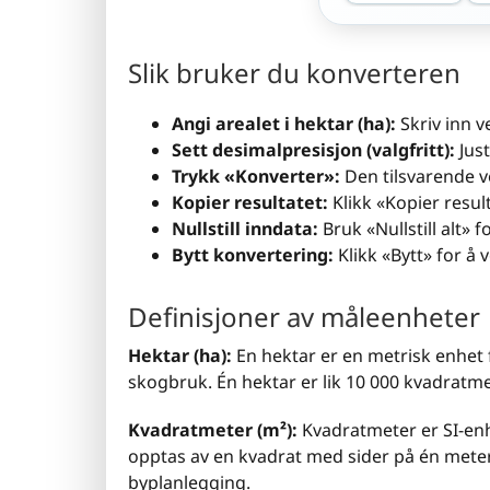
Slik bruker du konverteren
Angi arealet i hektar (ha):
Skriv inn ve
Sett desimalpresisjon (valgfritt):
Just
Trykk «Konverter»:
Den tilsvarende ve
Kopier resultatet:
Klikk «Kopier resul
Nullstill inndata:
Bruk «Nullstill alt» f
Bytt konvertering:
Klikk «Bytt» for å 
Definisjoner av måleenheter
Hektar (ha):
En hektar er en metrisk enhet 
skogbruk. Én hektar er lik 10 000 kvadratmet
Kvadratmeter (m²):
Kvadratmeter er SI-enh
opptas av en kvadrat med sider på én meter
byplanlegging.