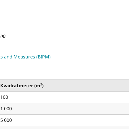
000
ts and Measures (BIPM)
Kvadratmeter (m²)
100
1 000
5 000