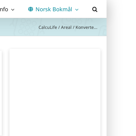
Info
Norsk Bokmål
CalcuLife
/
Areal
/
Konverte...