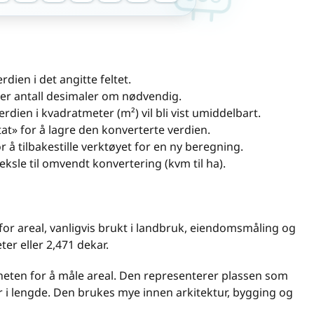
rdien i det angitte feltet.
er antall desimaler om nødvendig.
rdien i kvadratmeter (m²) vil bli vist umiddelbart.
tat» for å lagre den konverterte verdien.
or å tilbakestille verktøyet for en ny beregning.
veksle til omvendt konvertering (kvm til ha).
for areal, vanligvis brukt i landbruk, eiendomsmåling og
er eller 2,471 dekar.
eten for å måle areal. Den representerer plassen som
 i lengde. Den brukes mye innen arkitektur, bygging og