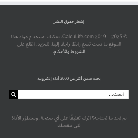
إشعار حقوق النشر
© ‎CalcuLife.com‎ 2019 – 2025. يمكنك استخدام مواد هذا
الموقع ما دمت تضع رابطًا راجعًا إلينا. للمزيد، اطّلع على
الشروط والأحكام
.
بحث ضمن أكثر من 3000 أداة إلكترونية
البحث
عن:
لم تجد ما تحتاجه؟ اترك تعليقًا على أي صفحة، وسنطوّر الأداة
التي تنقصك.