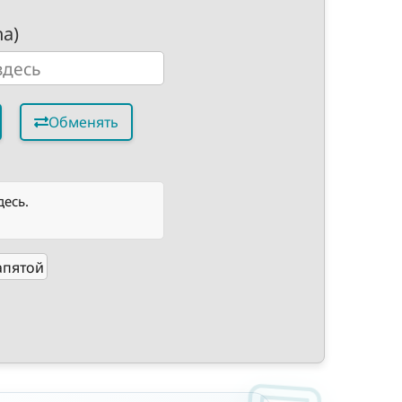
ha)
Обменять
десь.
апятой