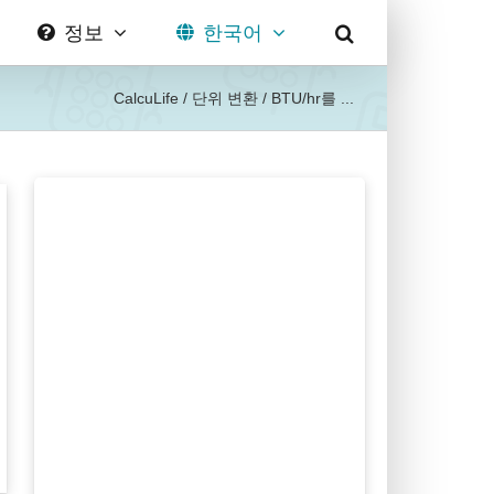
정보
한국어
CalcuLife
/
단위 변환
/
BTU/hr를 ...