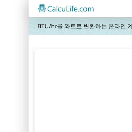
콘
텐
츠
로
BTU/hr를 와트로 변환하는 온라인 
건
너
뛰
기