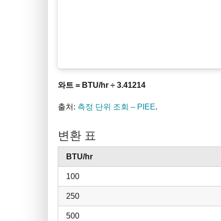
와트 = BTU/hr ÷ 3.41214
출처:
측정 단위 조회 – PIEE
.
변환 표
BTU/hr
100
250
500