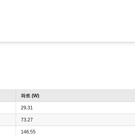
와트 (W)
29.31
73.27
146.55