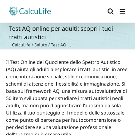
Salta
al
contenuto
Test AQ online per adulti: scopri i tuoi
tratti autistici
CalcuLife
/
Salute
/
Test AQ ...
Il Test Online del Quoziente dello Spettro Autistico
(AQ) aiuta gli adulti a esplorare i tratti autistici in aree
come interazione sociale, stile di comunicazione,
schemi di attenzione, flessibilità e immaginazione. Si
basa sul framework AQ, una misura autovalutativa di
50 item sviluppata per studiare i tratti autistici negli
adulti, ma non può diagnosticare l’autismo da sola.
Utilizza il tuo punteggio e il modello delle sottoscale
come punto di partenza per l’autocomprensione o
per decidere se una valutazione professionale
dell’autismo può essere utile.