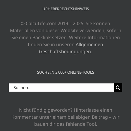
URHEBERRECHTSHINWEIS
© CalcuLife.com 2019 – 2025. Sie können
Materialien von dieser Website verwenden, sofern
Sie einen Backlink setzen. Weitere Informationen
finden Sie in unseren
Allgemeinen
Geschäftsbedingungen
.
SUCHE IN 3.000+ ONLINE-TOOLS
Suche
nach:
Nicht fündig geworden? Hinterlasse einen
Kommentar unter einem beliebigen Beitrag – wir
bauen dir das fehlende Tool.