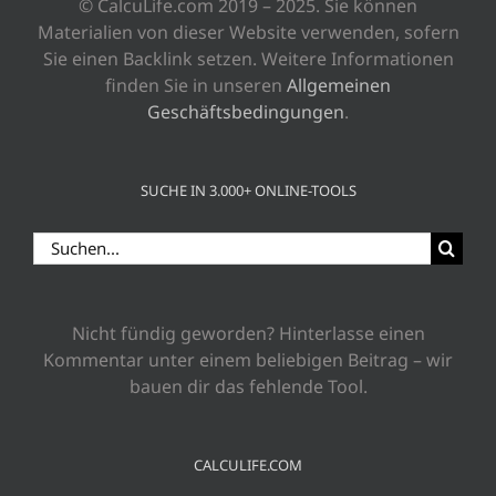
© CalcuLife.com 2019 – 2025. Sie können
Materialien von dieser Website verwenden, sofern
Sie einen Backlink setzen. Weitere Informationen
finden Sie in unseren
Allgemeinen
Geschäftsbedingungen
.
SUCHE IN 3.000+ ONLINE-TOOLS
Suche
nach:
Nicht fündig geworden? Hinterlasse einen
Kommentar unter einem beliebigen Beitrag – wir
bauen dir das fehlende Tool.
CALCULIFE.COM