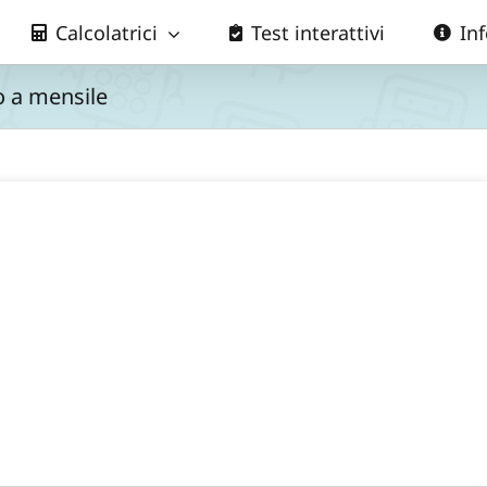
Calcolatrici
Test interattivi
In
io a mensile