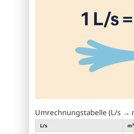
Umrechnungstabelle (L/s → 
L/s
m³