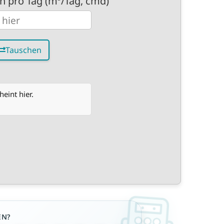
n pro Tag (m³/Tag, cmd)
Tauschen
eint hier.
EN?