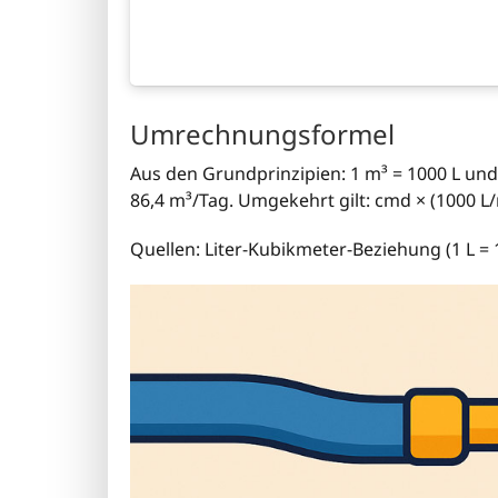
Umrechnungsformel
Aus den Grundprinzipien: 1 m³ = 1000 L und 1
86,4 m³/Tag. Umgekehrt gilt: cmd × (1000 L/
Quellen: Liter-Kubikmeter-Beziehung (1 L =