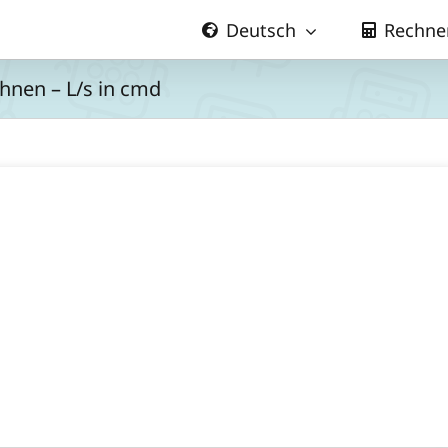
Deutsch
Rechne
hnen – L/s in cmd