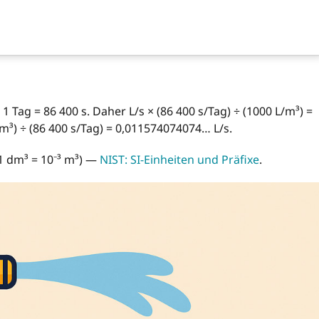
 Tag = 86 400 s. Daher L/s × (86 400 s/Tag) ÷ (1000 L/m³) =
m³) ÷ (86 400 s/Tag) = 0,011574074074… L/s.
 1 dm³ = 10⁻³ m³) —
NIST: SI-Einheiten und Präfixe
.