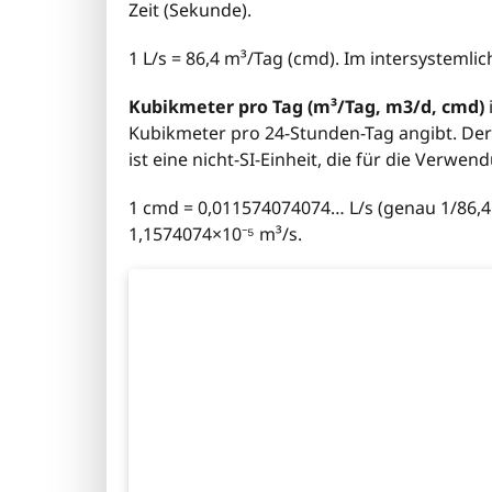
Zeit (Sekunde).
1 L/s = 86,4 m³/Tag (cmd). Im intersystemlic
Kubikmeter pro Tag (m³/Tag, m3/d, cmd)
Kubikmeter pro 24-Stunden-Tag angibt. Der K
ist eine nicht-SI-Einheit, die für die Verwend
1 cmd = 0,011574074074… L/s (genau 1/86,4 L
1,1574074×10⁻⁵ m³/s.