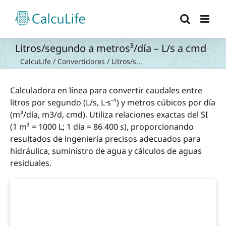
Saltar
al
contenido
Litros/segundo a metros³/día – L/s a cmd
CalcuLife
/
Convertidores
/
Litros/s...
Calculadora en línea para convertir caudales entre
litros por segundo (L/s, L·s⁻¹) y metros cúbicos por día
(m³/día, m3/d, cmd). Utiliza relaciones exactas del SI
(1 m³ = 1000 L; 1 día = 86 400 s), proporcionando
resultados de ingeniería precisos adecuados para
hidráulica, suministro de agua y cálculos de aguas
residuales.