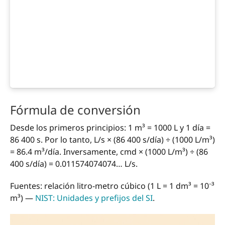
Fórmula de conversión
Desde los primeros principios: 1 m³ = 1000 L y 1 día =
86 400 s. Por lo tanto, L/s × (86 400 s/día) ÷ (1000 L/m³)
= 86.4 m³/día. Inversamente, cmd × (1000 L/m³) ÷ (86
400 s/día) = 0.011574074074… L/s.
Fuentes: relación litro-metro cúbico (1 L = 1 dm³ = 10⁻³
m³) —
NIST: Unidades y prefijos del SI
.