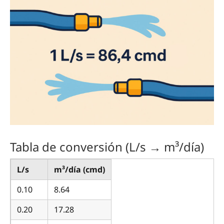
Tabla de conversión (L/s → m³/día)
L/s
m³/día (cmd)
0.10
8.64
0.20
17.28