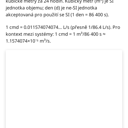
kubické metry za 24 hodin. Kubický metr (m³) je SI
jednotka objemu; den (d) je ne-SI jednotka
akceptovaná pro použití se SI (1 den = 86 400 s).
1 cmd = 0.011574074074… L/s (přesně 1/86.4 L/s). Pro
kontext mezi systémy: 1 cmd = 1 m³/86 400 s ≈
1.1574074×10⁻⁵ m³/s.