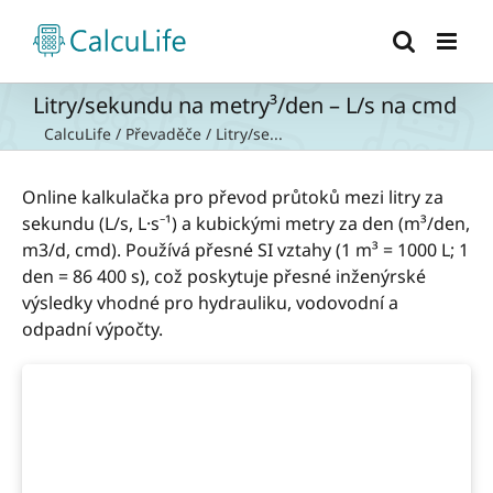
Přeskočit
na
obsah
Litry/sekundu na metry³/den – L/s na cmd
CalcuLife
/
Převaděče
/
Litry/se...
Online kalkulačka pro převod průtoků mezi litry za
sekundu (L/s, L·s⁻¹) a kubickými metry za den (m³/den,
m3/d, cmd). Používá přesné SI vztahy (1 m³ = 1000 L; 1
den = 86 400 s), což poskytuje přesné inženýrské
výsledky vhodné pro hydrauliku, vodovodní a
odpadní výpočty.