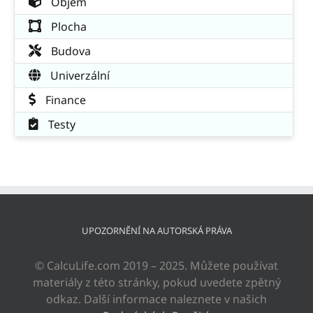
Objem
Plocha
Budova
Univerzální
Finance
Testy
UPOZORNĚNÍ NA AUTORSKÁ PRÁVA
© CalcuLife.com 2019 – 2025. Můžete používat
materiály z této stránky, pokud uvedete zpětný
odkaz. Další informace naleznete v našich