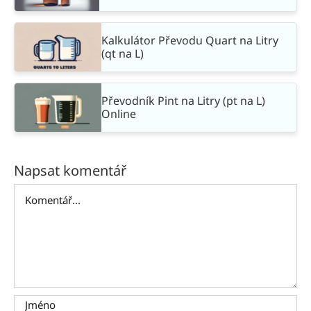
Kalkulátor Převodu Quart na Litry
(qt na L)
Převodník Pint na Litry (pt na L)
Online
Napsat komentář
Komentář