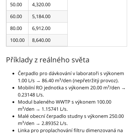
50.00
4,320.00
60.00
5,184.00
80.00
6,912.00
100.00
8,640.00
Příklady z reálného světa
Čerpadlo pro dávkování v laboratoři s výkonem
1.00 L/s → 86.40 m³/den (nepřetržitý provoz).
Mobilní RO jednotka s výkonem 20.00 m³/den →
0.23148 L/s.
Modul baleného WWTP s výkonem 100.00
m³/den → 1.15741 L/s.
Malé obecní čerpadlo studny s výkonem 250.00
m³/den → 2.89352 L/s.
Linka pro proplachování filtru dimenzovaná na