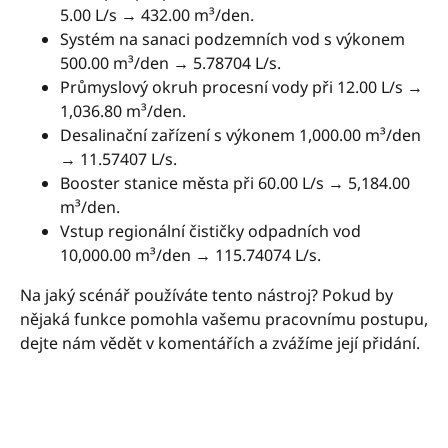
5.00 L/s → 432.00 m³/den.
Systém na sanaci podzemních vod s výkonem
500.00 m³/den → 5.78704 L/s.
Průmyslový okruh procesní vody při 12.00 L/s →
1,036.80 m³/den.
Desalinační zařízení s výkonem 1,000.00 m³/den
→ 11.57407 L/s.
Booster stanice města při 60.00 L/s → 5,184.00
m³/den.
Vstup regionální čističky odpadních vod
10,000.00 m³/den → 115.74074 L/s.
Na jaký scénář používáte tento nástroj? Pokud by
nějaká funkce pomohla vašemu pracovnímu postupu,
dejte nám vědět v komentářích a zvážíme její přidání.