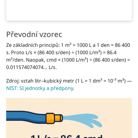
Převodní vzorec
Ze základních principů: 1 m³ = 1000 L a 1 den = 86 400
s. Proto L/s × (86 400 s/den) ÷ (1000 L/m³) = 86.4
m³/den. Naopak, cmd × (1000 L/m³) ÷ (86 400 s/den) =
0.011574074074… L/s.
Zdroj: vztah litr–kubický metr (1 L = 1 dm³ = 10⁻³ m³) —
NIST: SI jednotky a předpony
.