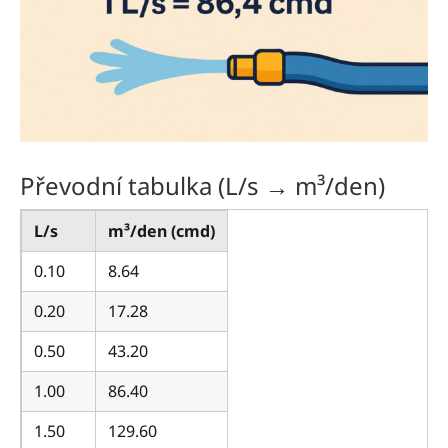
Převodní tabulka (L/s → m³/den)
L/s
m³/den (cmd)
0.10
8.64
0.20
17.28
0.50
43.20
1.00
86.40
1.50
129.60