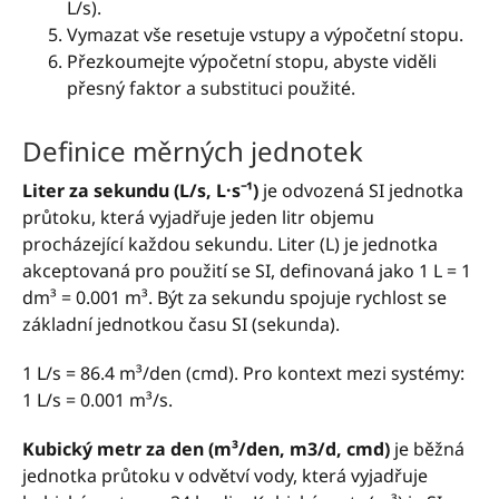
L/s).
Vymazat vše resetuje vstupy a výpočetní stopu.
Přezkoumejte výpočetní stopu, abyste viděli
přesný faktor a substituci použité.
Definice měrných jednotek
Liter za sekundu (L/s, L·s⁻¹)
je odvozená SI jednotka
průtoku, která vyjadřuje jeden litr objemu
procházející každou sekundu. Liter (L) je jednotka
akceptovaná pro použití se SI, definovaná jako 1 L = 1
dm³ = 0.001 m³. Být za sekundu spojuje rychlost se
základní jednotkou času SI (sekunda).
1 L/s = 86.4 m³/den (cmd). Pro kontext mezi systémy:
1 L/s = 0.001 m³/s.
Kubický metr za den (m³/den, m3/d, cmd)
je běžná
jednotka průtoku v odvětví vody, která vyjadřuje