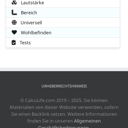
Lautstärke
Bereich
Universell
Wohlbefinden
Tests
URHEBERRECHTSHINWEIS
© CalcuLife.com 2019 – 2025. Sie können
Materialien von dieser Website verwenden, sofern
Sie einen Backlink setzen. Weitere Informationen
finden Sie in unseren
Allgemeinen
Geschäftsbedingungen
.