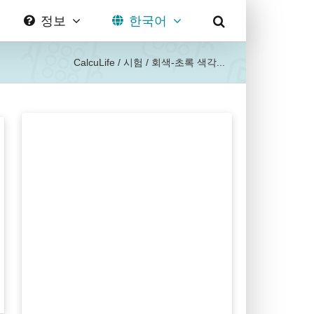
정보
한국어
CalcuLife
/
시험
/
회색-초록 색각...