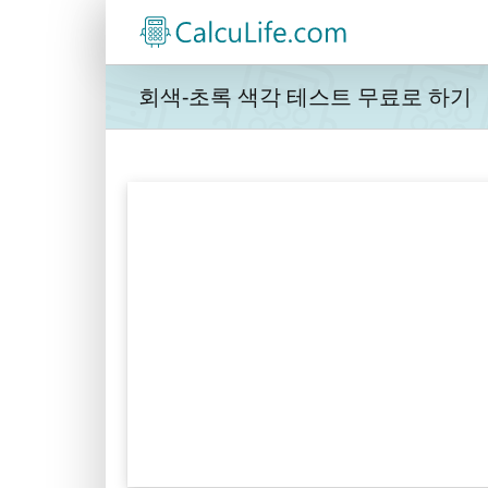
콘
텐
츠
로
회색-초록 색각 테스트 무료로 하기
건
너
뛰
기