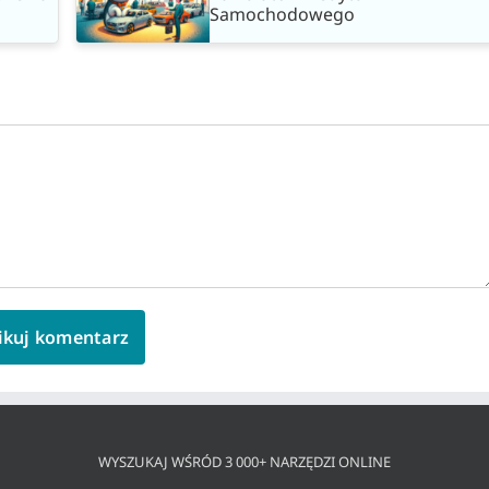
Samochodowego
WYSZUKAJ WŚRÓD 3 000+ NARZĘDZI ONLINE