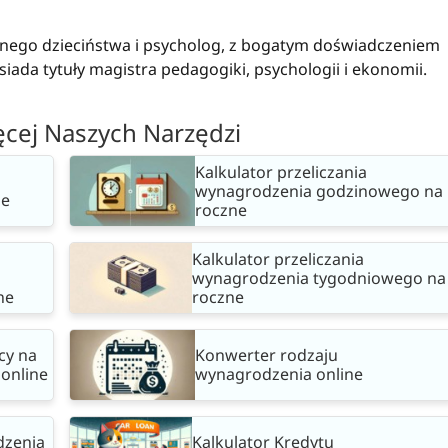
nego dzieciństwa i psycholog, z bogatym doświadczeniem
iada tytuły magistra pedagogiki, psychologii i ekonomii.
ęcej Naszych Narzędzi
Kalkulator przeliczania
wynagrodzenia godzinowego na
ne
roczne
Kalkulator przeliczania
wynagrodzenia tygodniowego na
ne
roczne
cy na
Konwerter rodzaju
online
wynagrodzenia online
dzenia
Kalkulator Kredytu