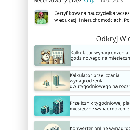
Recenzowany przez:
Olga
10.02.2025
Certyfikowana nauczycielka wczes
w edukacji i nieruchomościach. Pos
Odkryj Wi
Kalkulator wynagrodzenia
godzinowego na miesięcz
Kalkulator przeliczania
wynagrodzenia
dwutygodniowego na rocz
Przelicznik tygodniowej pła
miesięczne wynagrodzenie 
Konwerter online wynagro