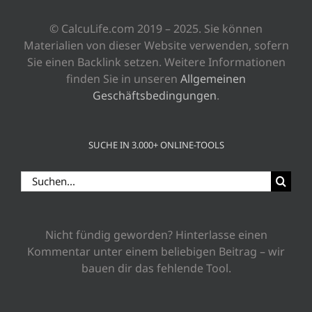
© CalcuLife.com 2019 – 2025. Sie können
Materialien von dieser Website verwenden, sofern
Sie einen Backlink setzen. Weitere Informationen
finden Sie in unseren
Allgemeinen
Geschäftsbedingungen
.
SUCHE IN 3.000+ ONLINE-TOOLS
Suche
nach:
Nicht fündig geworden? Hinterlasse einen
Kommentar unter einem beliebigen Beitrag – wir
bauen dir das fehlende Tool.