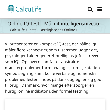
Skip
to
content
Online IQ-test – Mål dit intelligensniveau
CalcuLife
/
Tests
/
Færdigheder
/
Online I...
Vi præsenterer en kompakt IQ-test, der pålideligt
måler flere kerneevner, som tilsammen udgør det,
psykologer kalder generel intelligens (ofte skrevet
som IQ). Opgaverne omfatter abstrakte
mønsterproblemer, form-analogier, rumlig rotation,
symbolsøgning samt korte verbale og numeriske
problemer. Testen findes på dansk og egner sig godt
til brug i Danmark, hvor mange efterspørger en
hurtig, online indikator uden formel testning.