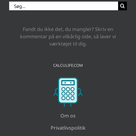
Søg
efter:
Fandt du ikke det, du mangler? Skriv en
kommentar på en vilkårlig side, så laver vi
værktøjet til dig.
CALCULIFE.COM
Om os
Privatlivspolitik