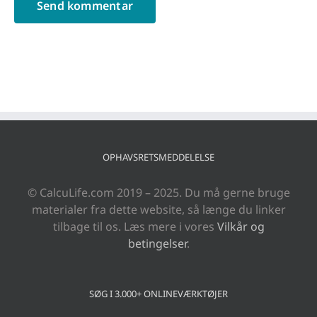
OPHAVSRETSMEDDELELSE
© CalcuLife.com 2019 – 2025. Du må gerne bruge
materialer fra dette website, så længe du linker
tilbage til os. Læs mere i vores
Vilkår og
betingelser
.
SØG I 3.000+ ONLINEVÆRKTØJER