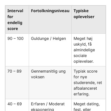
Interval
Fortolkningsniveau
Typiske
for
oplevelser
endelig
score
90 – 100
Guldunge / Helgen
Meget høj
uskyld, få
almindelige
sociale
oplevelser.
70 – 89
Gennemsnitlig ung
Typisk score
voksen
for nye
studerende, ret
afbalanceret
erfaring.
40 – 69
Erfaren / Moderat
Meget dating,
eksponering
fest, eller