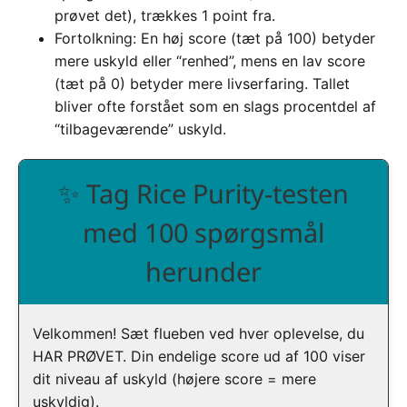
prøvet det), trækkes 1 point fra.
Fortolkning: En høj score (tæt på 100) betyder
mere uskyld eller “renhed”, mens en lav score
(tæt på 0) betyder mere livserfaring. Tallet
bliver ofte forstået som en slags procentdel af
“tilbageværende” uskyld.
✨ Tag Rice Purity-testen
med 100 spørgsmål
herunder
Velkommen! Sæt flueben ved hver oplevelse, du
HAR PRØVET. Din endelige score ud af 100 viser
dit niveau af uskyld (højere score = mere
uskyldig).