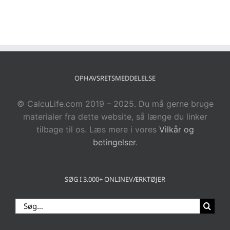
OPHAVSRETSMEDDELELSE
© CalcuLife.com 2019 – 2025. Du må gerne bruge
materialer fra dette website, så længe du linker
tilbage til os. Læs mere i vores
Vilkår og
betingelser
.
SØG I 3.000+ ONLINEVÆRKTØJER
Søg
efter: