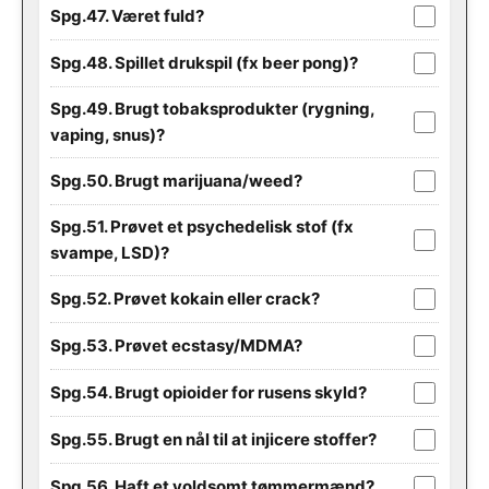
Spg.47. Været fuld?
Spg.48. Spillet drukspil (fx beer pong)?
Spg.49. Brugt tobaksprodukter (rygning,
vaping, snus)?
Spg.50. Brugt marijuana/weed?
Spg.51. Prøvet et psychedelisk stof (fx
svampe, LSD)?
Spg.52. Prøvet kokain eller crack?
Spg.53. Prøvet ecstasy/MDMA?
Spg.54. Brugt opioider for rusens skyld?
Spg.55. Brugt en nål til at injicere stoffer?
Spg.56. Haft et voldsomt tømmermænd?