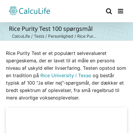
Skip
to
content
Rice Purity Test 100 spørgsmål
CalcuLife
/
Tests
/
Personlighed
/
Rice Pur...
Rice Purity Test er et populært selvevalueret
spørgeskema, der er lavet til at måle en persons
niveau af uskyld eller livserfaring. Testen opstod som
en tradition på
Rice University i Texas
og består
typisk af 100 “Ja eller nej”-spørgsmål, der dækker et
bredt spektrum af oplevelser, fra små regelbrud til
mere alvorlige voksenoplevelser.