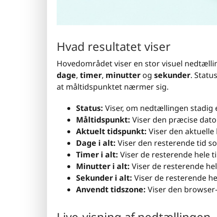
Hvad resultatet viser
Hovedområdet viser en stor visuel nedtællin
dage
,
timer
,
minutter
og
sekunder
. Statu
at måltidspunktet nærmer sig.
Status:
Viser, om nedtællingen stadig 
Måltidspunkt:
Viser den præcise dato 
Aktuelt tidspunkt:
Viser den aktuelle 
Dage i alt:
Viser den resterende tid s
Timer i alt:
Viser de resterende hele t
Minutter i alt:
Viser de resterende hel
Sekunder i alt:
Viser de resterende he
Anvendt tidszone:
Viser den browser- 
Live-visning af nedtællingen