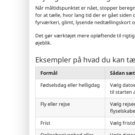
Når måltidspunktet er nået, stopper beregner
for at tælle, hvor lang tid der er gået side
fyrværkeri, glimt, lysende nedtællingskort og
Det gør værktøjet mere opløftende til rigtig
øjeblik.
Eksempler på hvad du kan tæl
Formål
Sådan sæt
Fødselsdag eller helligdag
Vælg datoen
til starten
Fly eller rejse
Vælg rejse
flyselskabe
Frist
Vælg fristd
Onlinebegivenhed eller
Vælg datoe