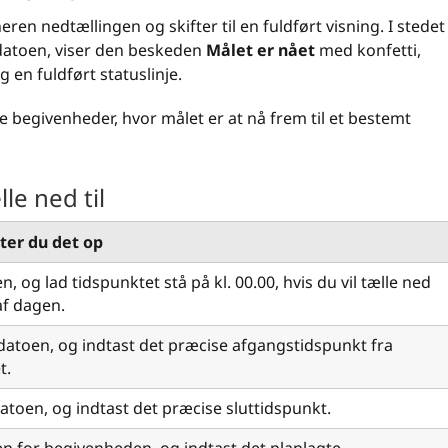
en nedtællingen og skifter til en fuldført visning. I stedet
n datoen, viser den beskeden
Målet er nået
med konfetti,
 en fuldført statuslinje.
e begivenheder, hvor målet er at nå frem til et bestemt
le ned til
ter du det op
, og lad tidspunktet stå på kl. 00.00, hvis du vil tælle ned
 af dagen.
datoen, og indtast det præcise afgangstidspunkt fra
t.
atoen, og indtast det præcise sluttidspunkt.
n for begivenheden, og indtast det planlagte