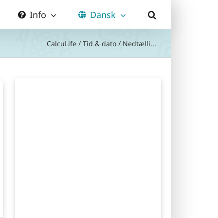
Info
Dansk
CalcuLife
/
Tid & dato
/
Nedtælli...