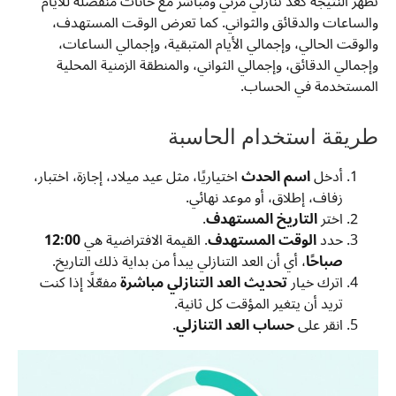
تظهر النتيجة كعد تنازلي مرئي ومباشر مع خانات منفصلة للأيام
والساعات والدقائق والثواني. كما تعرض الوقت المستهدف،
والوقت الحالي، وإجمالي الأيام المتبقية، وإجمالي الساعات،
وإجمالي الدقائق، وإجمالي الثواني، والمنطقة الزمنية المحلية
المستخدمة في الحساب.
طريقة استخدام الحاسبة
أدخل
اسم الحدث
اختياريًا، مثل عيد ميلاد، إجازة، اختبار،
زفاف، إطلاق، أو موعد نهائي.
اختر
التاريخ المستهدف
.
حدد
الوقت المستهدف
. القيمة الافتراضية هي
12:00
صباحًا
، أي أن العد التنازلي يبدأ من بداية ذلك التاريخ.
اترك خيار
تحديث العد التنازلي مباشرة
مفعّلًا إذا كنت
تريد أن يتغير المؤقت كل ثانية.
انقر على
حساب العد التنازلي
.