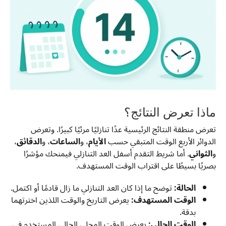
ماذا تعرض النتائج؟
تعرض منطقة النتائج الرئيسية عدًا تنازليًا مرئيًا كبيرًا. وتعرض
الدوائر الأربع الوقت المتبقي حسب
الأيام
، و
الساعات
، و
الدقائق
،
و
الثواني
. أما شريط التقدم أسفل العد التنازلي فيمنحك مؤشرًا
بصريًا بسيطًا على اقتراب الوقت المستهدف.
الحالة:
توضح ما إذا كان العد التنازلي ما زال قادمًا أو اكتمل.
الوقت المستهدف:
يعرض التاريخ والوقت اللذين اخترتهما
بدقة.
الوقت الحالي:
يعرض الوقت المحلي الحالي المستخدم في