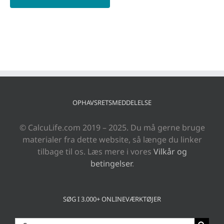
OPHAVSRETSMEDDELELSE
© CalcuLife.com 2019 – 2025. Du må gerne bruge
materialer fra dette website, så længe du linker
tilbage til os. Læs mere i vores
Vilkår og
betingelser
.
SØG I 3.000+ ONLINEVÆRKTØJER
Søg