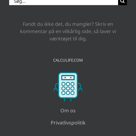
efter:
Fandt du ikke det, du mangler? Skriv en
kommentar på en vilkårlig side, så laver vi
værktøjet til dig.
CALCULIFE.COM
Om os
Privatlivspolitik