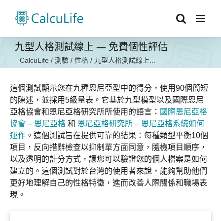
Skip
to
content
九型人格測試線上 — 免費個性評估
CalcuLife
/
測驗
/
性格
/
九型人格測試線上...
這個測試顯示您在九種恩尼亞型中的得分，使用90個簡短
的陳述，並採用5級量表。它基於九型模型以及國際恩尼
亞格協會和恩尼亞格研究所所使用的語言：
國際恩尼亞格
協會 – 恩尼亞格
和
恩尼亞格研究所 – 恩尼亞格系統如何
運作
。這個測試旨在提供可靠的結果：每種類型平衡10個
項目，反向措辭檢查以抑制單方面同意，隨機項目順序，
以及透明的計分方式，讓您可以驗證您的個人檔案是如何
建立的。這個測試對於台灣的使用者來說，能夠幫助他們
更好地理解自己的性格特徵，進而改善人際關係和職場表
現。