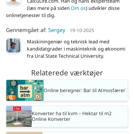
CalcuLife.com. Han og hans ekspertteam
(læs mere på siden
Om os
) udvikler disse
onlinetjenester til dig.
Gennemgået af:
Sergey
19-10-2025
Maskiningeniør og teknisk lead med
kandidatgrader i maskinteknik og økonomi
fra Ural State Technical University.
Relaterede værktøjer
Online beregner: Bar til Atmosfærer
Konverter ha til kvm – Hektar til m2
Online Konverter