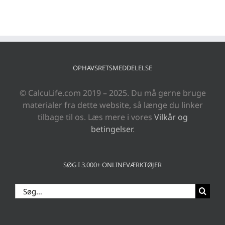
OPHAVSRETSMEDDELELSE
© CalcuLife.com 2019 – 2025. Du må gerne bruge
materialer fra dette website, så længe du linker
tilbage til os. Læs mere i vores
Vilkår og
betingelser
.
SØG I 3.000+ ONLINEVÆRKTØJER
Søg
efter: