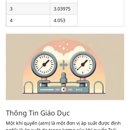
3
3.03975
4
4.053
Thông Tin Giáo Dục
Một khí quyển (atm) là một đơn vị áp suất được định
nghĩa là áp suất do trọng lượng của khí quyển Trái