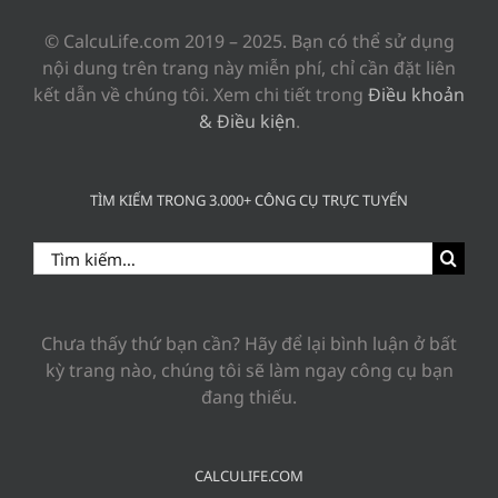
© CalcuLife.com 2019 – 2025. Bạn có thể sử dụng
nội dung trên trang này miễn phí, chỉ cần đặt liên
kết dẫn về chúng tôi. Xem chi tiết trong
Điều khoản
& Điều kiện
.
TÌM KIẾM TRONG 3.000+ CÔNG CỤ TRỰC TUYẾN
Search
for:
Chưa thấy thứ bạn cần? Hãy để lại bình luận ở bất
kỳ trang nào, chúng tôi sẽ làm ngay công cụ bạn
đang thiếu.
CALCULIFE.COM