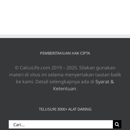
PEMBERITAHUAN HAK CIPTA
© CalcuLife.com 2019 – 2025. Silakan gunakan
materi di situs ini selama menyertakan tautan balik
ke kami. Detail selengkapnya ada di
Syarat &
Ketentuan
.
TELUSURI 3000+ ALAT DARING
Search