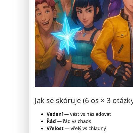
Jak se skóruje (6 os × 3 otázk
Vedení
— vést vs následovat
Řád
— řád vs chaos
Vřelost
— vřelý vs chladný