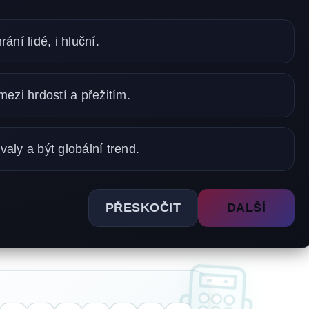
rání lidé, i hluční.
ezi hrdostí a přežitím.
ivaly a být globální trend.
PŘESKOČIT
DALŠÍ