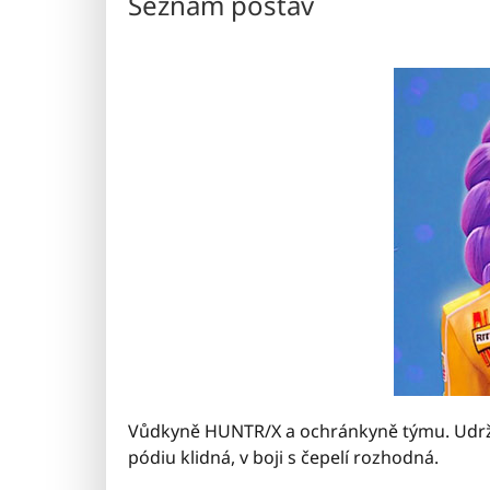
Seznam postav
Vůdkyně HUNTR/X a ochránkyně týmu. Udržu
pódiu klidná, v boji s čepelí rozhodná.