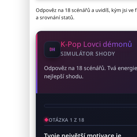
Odpověz na 18 scénářů a uvidíš, kým jsi ve 
a srovnání statů.
K‑Pop Lovci démonů
SIMULÁTOR SHODY
Odpověz na 18 scénářů. Tvá energie
nejlepší shodu.
OTÁZKA 1 Z 18
Tvoje největší motivace je…