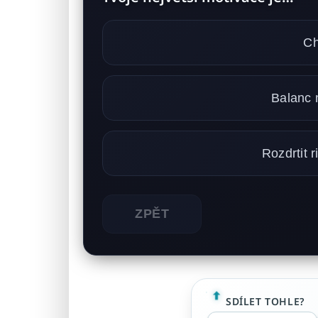
Ch
Balanc m
Rozdrtit r
ZPĚT
SDÍLET TOHLE?