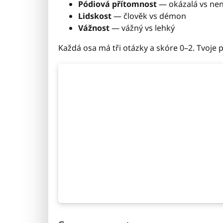
Pódiová přítomnost
— okázalá vs ne
Lidskost
— člověk vs démon
Vážnost
— vážný vs lehký
Každá osa má tři otázky a skóre 0–2. Tvoje p