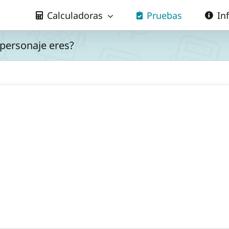
Calculadoras
Pruebas
In
 personaje eres?