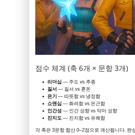
점수 체계 (축 6개 × 문항 3개)
리더십
— 주도 vs 추종
질서
— 질서 vs 혼돈
온기
— 따뜻함 vs 냉정함
쇼맨십
— 화려함 vs 은근함
인간성
— 인간 성향 vs 악마 성향
진지도
— 진지함 vs 유쾌함
각 축은 3문항 합산 0–2점으로 계산됩니다. 