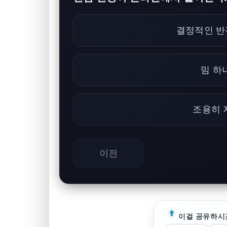
결정적인 반
밈 하
조용히 
이전
이걸 공유하시