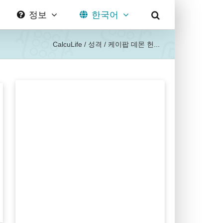
정보
한국어
CalcuLife
/
성격
/
케이팝 데몬 헌...