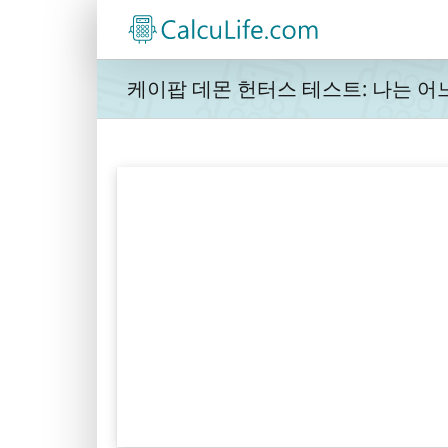
콘
텐
츠
로
케이팝 데몬 헌터스 테스트: 나는 어
건
너
뛰
기