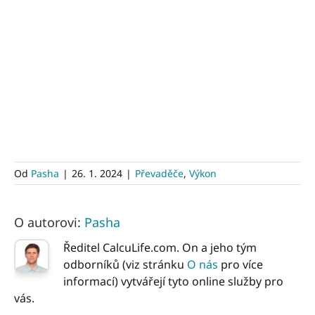
Od
Pasha
|
26. 1. 2024
|
Převaděče
,
Výkon
O autorovi:
Pasha
Ředitel CalcuLife.com. On a jeho tým
odborníků (viz stránku
O nás
pro více
informací) vytvářejí tyto online služby pro
vás.