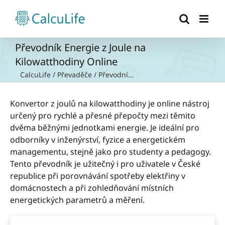
Přeskočit
na
obsah
Převodník Energie z Joule na
Kilowatthodiny Online
CalcuLife
/
Převaděče
/
Převodní...
Konvertor z joulů na kilowatthodiny je online nástroj
určený pro rychlé a přesné přepočty mezi těmito
dvěma běžnými jednotkami energie. Je ideální pro
odborníky v inženýrství, fyzice a energetickém
managementu, stejně jako pro studenty a pedagogy.
Tento převodník je užitečný i pro uživatele v České
republice při porovnávání spotřeby elektřiny v
domácnostech a při zohledňování místních
energetických parametrů a měření.