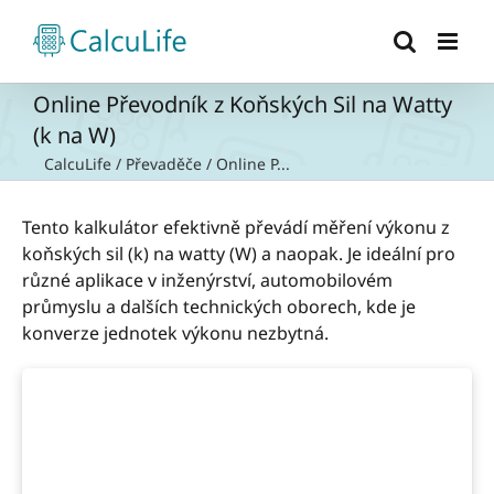
Přeskočit
na
obsah
Online Převodník z Koňských Sil na Watty
(k na W)
CalcuLife
/
Převaděče
/
Online P...
Tento kalkulátor efektivně převádí měření výkonu z
koňských sil (k) na watty (W) a naopak. Je ideální pro
různé aplikace v inženýrství, automobilovém
průmyslu a dalších technických oborech, kde je
konverze jednotek výkonu nezbytná.