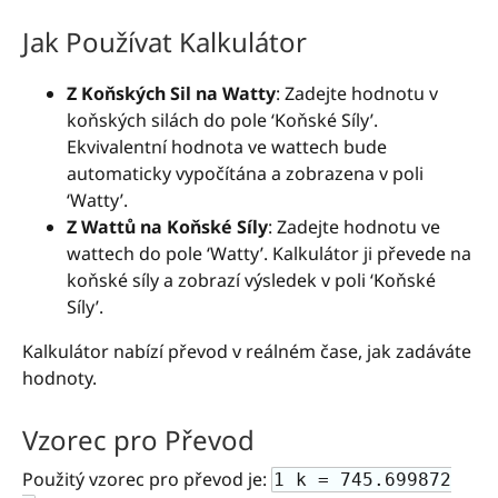
Jak Používat Kalkulátor
Z Koňských Sil na Watty
: Zadejte hodnotu v
koňských silách do pole ‘Koňské Síly’.
Ekvivalentní hodnota ve wattech bude
automaticky vypočítána a zobrazena v poli
‘Watty’.
Z Wattů na Koňské Síly
: Zadejte hodnotu ve
wattech do pole ‘Watty’. Kalkulátor ji převede na
koňské síly a zobrazí výsledek v poli ‘Koňské
Síly’.
Kalkulátor nabízí převod v reálném čase, jak zadáváte
hodnoty.
Vzorec pro Převod
Použitý vzorec pro převod je:
1 k = 745.699872