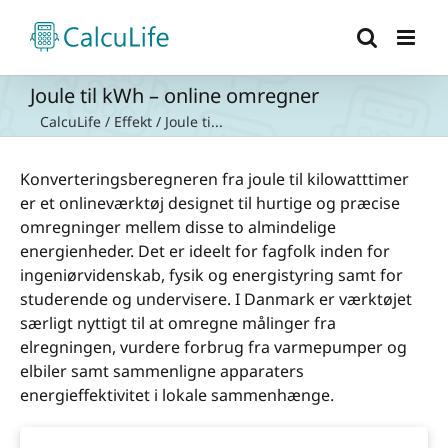
Skip
to
content
Joule til kWh – online omregner
CalcuLife
/
Effekt
/
Joule ti...
Konverteringsberegneren fra joule til kilowatt­timer
er et onlineværktøj designet til hurtige og præcise
omregninger mellem disse to almindelige
energienheder. Det er ideelt for fagfolk inden for
ingeniørvidenskab, fysik og energistyring samt for
studerende og undervisere. I Danmark er værktøjet
særligt nyttigt til at omregne målinger fra
elregningen, vurdere forbrug fra varmepumper og
elbiler samt sammenligne apparaters
energieffektivitet i lokale sammenhænge.