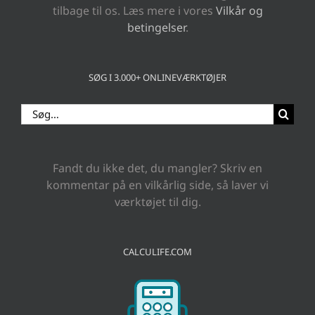
tilbage til os. Læs mere i vores
Vilkår og
betingelser
.
SØG I 3.000+ ONLINEVÆRKTØJER
Søg
efter:
Fandt du ikke det, du mangler? Skriv en
kommentar på en vilkårlig side, så laver vi
værktøjet til dig.
CALCULIFE.COM