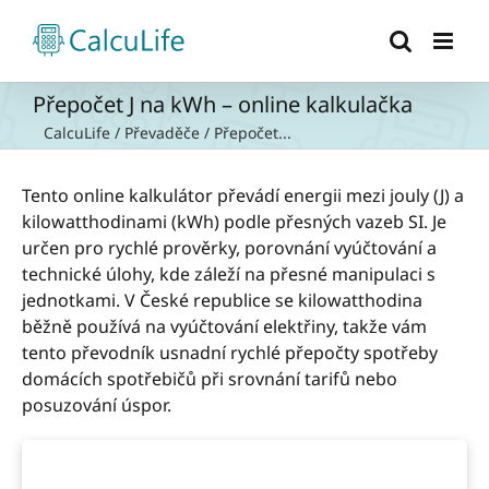
Přeskočit
na
obsah
Přepočet J na kWh – online kalkulačka
CalcuLife
/
Převaděče
/
Přepočet...
Tento online kalkulátor převádí energii mezi jouly (J) a
kilowatthodinami (kWh) podle přesných vazeb SI. Je
určen pro rychlé prověrky, porovnání vyúčtování a
technické úlohy, kde záleží na přesné manipulaci s
jednotkami. V České republice se kilowatthodina
běžně používá na vyúčtování elektřiny, takže vám
tento převodník usnadní rychlé přepočty spotřeby
domácích spotřebičů při srovnání tarifů nebo
posuzování úspor.