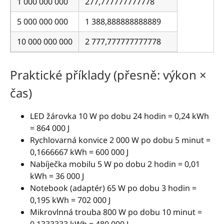
1 000 000 000
277,777777777778
5 000 000 000
1 388,888888888889
10 000 000 000
2 777,777777777778
Praktické příklady (přesně: výkon ×
čas)
LED žárovka 10 W po dobu 24 hodin = 0,24 kWh
= 864 000 J
Rychlovarná konvice 2 000 W po dobu 5 minut =
0,1666667 kWh = 600 000 J
Nabíječka mobilu 5 W po dobu 2 hodin = 0,01
kWh = 36 000 J
Notebook (adaptér) 65 W po dobu 3 hodin =
0,195 kWh = 702 000 J
Mikrovlnná trouba 800 W po dobu 10 minut =
0,1333333 kWh = 480 000 J