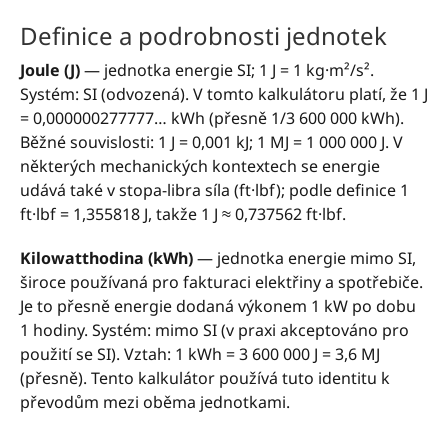
Definice a podrobnosti jednotek
Joule (J)
— jednotka energie SI; 1 J = 1 kg·m²/s².
Systém: SI (odvozená). V tomto kalkulátoru platí, že 1 J
= 0,000000277777… kWh (přesně 1/3 600 000 kWh).
Běžné souvislosti: 1 J = 0,001 kJ; 1 MJ = 1 000 000 J. V
některých mechanických kontextech se energie
udává také v stopa-libra síla (ft·lbf); podle definice 1
ft·lbf = 1,355818 J, takže 1 J ≈ 0,737562 ft·lbf.
Kilowatthodina (kWh)
— jednotka energie mimo SI,
široce používaná pro fakturaci elektřiny a spotřebiče.
Je to přesně energie dodaná výkonem 1 kW po dobu
1 hodiny. Systém: mimo SI (v praxi akceptováno pro
použití se SI). Vztah: 1 kWh = 3 600 000 J = 3,6 MJ
(přesně). Tento kalkulátor používá tuto identitu k
převodům mezi oběma jednotkami.