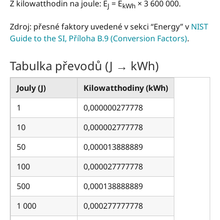
Z kilowatthodin na joule: E
= E
× 3 600 000.
J
kWh
Zdroj: přesné faktory uvedené v sekci “Energy” v
NIST
Guide to the SI, Příloha B.9 (Conversion Factors)
.
Tabulka převodů (J → kWh)
Jouly (J)
Kilowatthodiny (kWh)
1
0,000000277778
10
0,000002777778
50
0,000013888889
100
0,000027777778
500
0,000138888889
1 000
0,000277777778