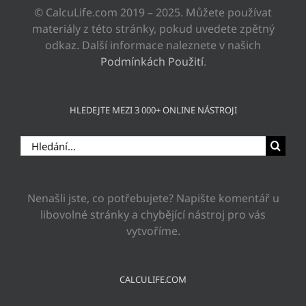
© CalcuLife.com 2019 – 2025. Můžete používat
materiály z této stránky, pokud uvedete zpětný
odkaz. Další informace naleznete v našich
Podmínkách Použití
.
HLEDEJTE MEZI 3 000+ ONLINE NÁSTROJI
Hledat:
Nenašli jste, co potřebujete? Napište komentář u
libovolné stránky a chybějící nástroj pro vás
vytvoříme.
CALCULIFE.COM