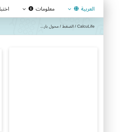
Ski
العربية
معلومات
اختب
t
conten
CalcuLife
/
الضغط
/
محول بار...