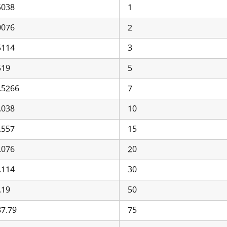
5038
1
0076
2
5114
3
519
5
.5266
7
.038
10
.557
15
.076
20
.114
30
.19
50
87.79
75