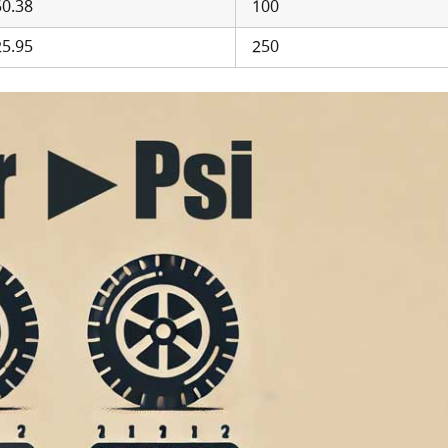
50.38
100
25.95
250