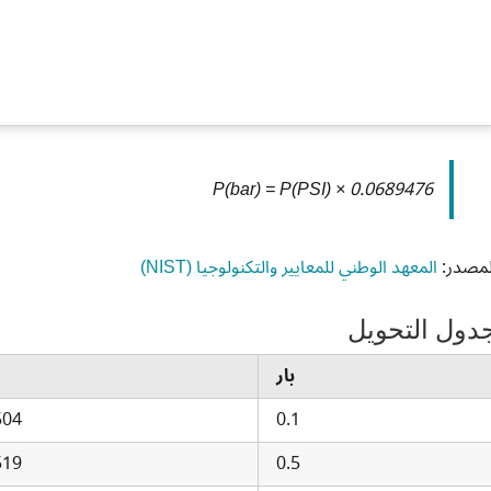
P(bar) = P(PSI) × 0.0689476
لمصدر:
المعهد الوطني للمعايير والتكنولوجيا (NIST)
دول التحويل
بار
504
0.1
519
0.5