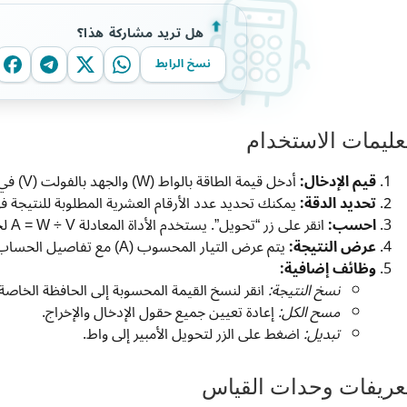
هل تريد مشاركة هذا؟
نسخ الرابط
عليمات الاستخدام
قيم الإدخال:
أدخل قيمة الطاقة بالواط (W) والجهد بالفولت (V) في الحقول المخصصة.
تحديد الدقة:
يمكنك تحديد عدد الأرقام العشرية المطلوبة للنتيجة في
احسب:
انقر على زر “تحويل”. يستخدم الأداة المعادلة A = W ÷ V لحساب التيار.
عرض النتيجة:
يتم عرض التيار المحسوب (A) مع تفاصيل الحساب.
وظائف إضافية:
نسخ النتيجة:
انقر لنسخ القيمة المحسوبة إلى الحافظة الخاصة
مسح الكل:
إعادة تعيين جميع حقول الإدخال والإخراج.
تبديل:
اضغط على الزر لتحويل الأمبير إلى واط.
عريفات وحدات القياس