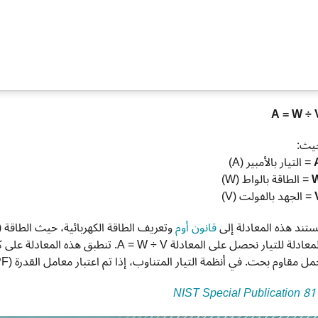
A = W ÷ 
يث:
= التيار بالأمبير (A)
= الطاقة بالواط (W)
= الجهد بالفولت (V)
ستند هذه المعادلة إلى
قانون أوم
المعادلة للتيار نحصل على المعادلة = W ÷ V
ل مقاوم بحت. في أنظمة التيار المتناوب، إذا تم اعتبار معامل القدرة (PF)، فإن المعادلة المعدلة هي A = W ÷ (V × PF).
NIST Special Publication 81