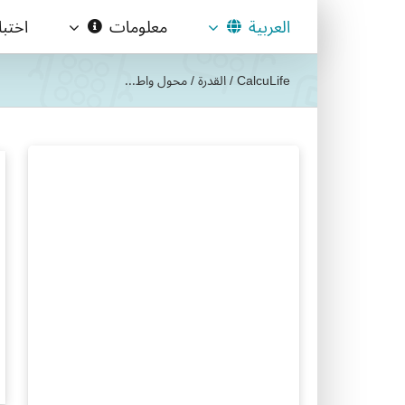
Ski
العربية
معلومات
اختب
t
conten
CalcuLife
/
القدرة
/
محول واط...