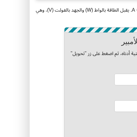
يحسب هذا المحول التيار الكهربائي (A، أمبير) باستخدام المعادلة A = W ÷ V. يقبل الطاقة بالواط (W) والجهد بالفولت (V)، وهي
أمبير
لتية أدناه، ثم اضغط على زر "تحويل"