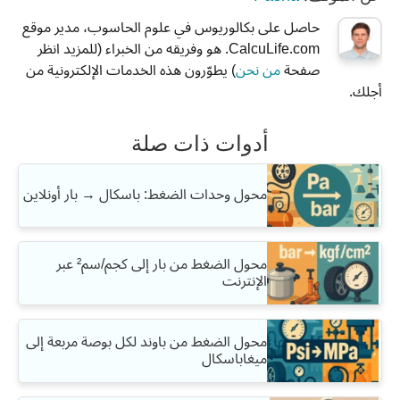
حاصل على بكالوريوس في علوم الحاسوب، مدير موقع
CalcuLife.com. هو وفريقه من الخبراء (للمزيد انظر
صفحة
من نحن
) يطوّرون هذه الخدمات الإلكترونية من
أجلك.
أدوات ذات صلة
محول وحدات الضغط: باسكال → بار أونلاين
محول الضغط من بار إلى كجم/سم² عبر
الإنترنت
محول الضغط من باوند لكل بوصة مربعة إلى
ميغاباسكال