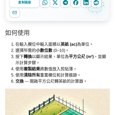
复制链接
如何使用
在輸入欄位中輸入面積以
英畝 (ac)
為單位。
選擇所需的
小數位數
(0–10)。
按下
轉換
以顯示結果，單位為
平方公尺 (m²)
，並顯
示計算步驟。
使用
複製結果
將數值放入剪貼簿。
使用
清除所有
重置欄位和計算痕跡。
交換
— 開啟平方公尺轉英畝的計算器。