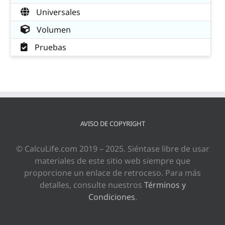
Universales
Volumen
Pruebas
AVISO DE COPYRIGHT
© CalcuLife.com 2019 – 2025. Siéntase libre de usar
materiales de este sitio web siempre que
proporcione un enlace de retroceso. Para más
detalles, consulte nuestros
Términos y
Condiciones
.