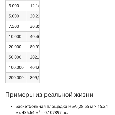
3.000
12,140.57
5.000
20,234.28
7.500
30,351.42
10.000
40,468.56
20.000
80,937.13
50.000
202,342.82
100.000
404,685.64
200.000
809,371.28
Примеры из реальной жизни
Баскетбольная площадка НБА (28.65 м × 15.24
м): 436.64 м² = 0.107897 ac.