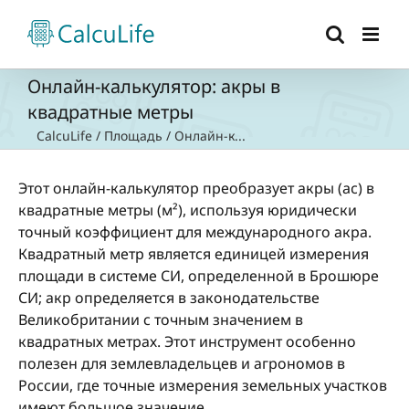
Skip
to
content
Онлайн-калькулятор: акры в
квадратные метры
CalcuLife
/
Площадь
/
Онлайн-к...
Этот онлайн-калькулятор преобразует акры (ac) в
квадратные метры (м²), используя юридически
точный коэффициент для международного акра.
Квадратный метр является единицей измерения
площади в системе СИ, определенной в Брошюре
СИ; акр определяется в законодательстве
Великобритании с точным значением в
квадратных метрах. Этот инструмент особенно
полезен для землевладельцев и агрономов в
России, где точные измерения земельных участков
имеют большое значение.