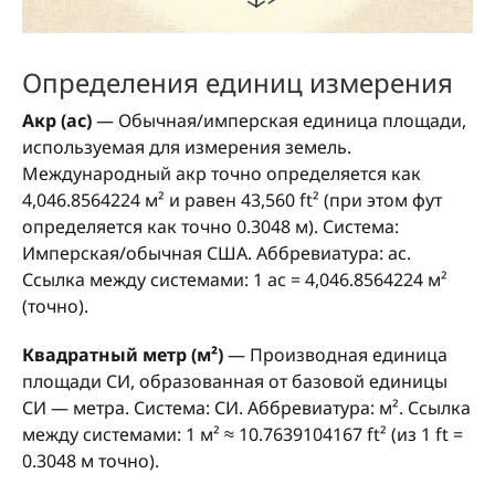
Определения единиц измерения
Акр (ac)
— Обычная/имперская единица площади,
используемая для измерения земель.
Международный акр точно определяется как
4,046.8564224 м² и равен 43,560 ft² (при этом фут
определяется как точно 0.3048 м). Система:
Имперская/обычная США. Аббревиатура: ac.
Ссылка между системами: 1 ac = 4,046.8564224 м²
(точно).
Квадратный метр (м²)
— Производная единица
площади СИ, образованная от базовой единицы
СИ — метра. Система: СИ. Аббревиатура: м². Ссылка
между системами: 1 м² ≈ 10.7639104167 ft² (из 1 ft =
0.3048 м точно).