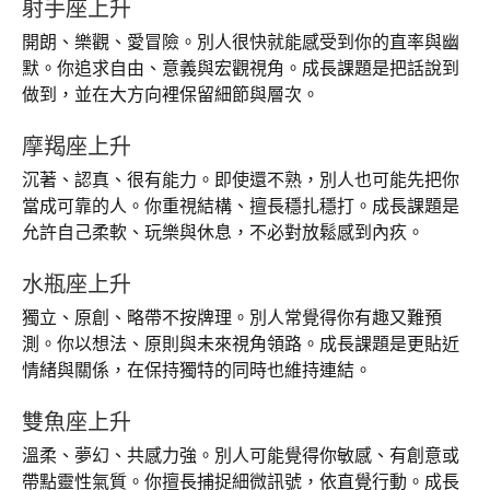
射手座上升
開朗、樂觀、愛冒險。別人很快就能感受到你的直率與幽
默。你追求自由、意義與宏觀視角。成長課題是把話說到
做到，並在大方向裡保留細節與層次。
摩羯座上升
沉著、認真、很有能力。即使還不熟，別人也可能先把你
當成可靠的人。你重視結構、擅長穩扎穩打。成長課題是
允許自己柔軟、玩樂與休息，不必對放鬆感到內疚。
水瓶座上升
獨立、原創、略帶不按牌理。別人常覺得你有趣又難預
測。你以想法、原則與未來視角領路。成長課題是更貼近
情緒與關係，在保持獨特的同時也維持連結。
雙魚座上升
溫柔、夢幻、共感力強。別人可能覺得你敏感、有創意或
帶點靈性氣質。你擅長捕捉細微訊號，依直覺行動。成長