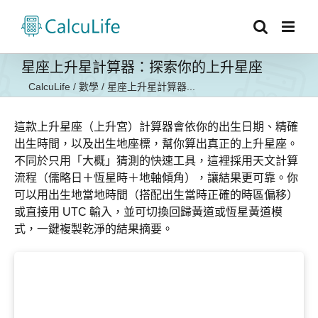
Skip
to
content
星座上升星計算器：探索你的上升星座
CalcuLife
/
數學
/
星座上升星計算器...
這款上升星座（上升宮）計算器會依你的出生日期、精確
出生時間，以及出生地座標，幫你算出真正的上升星座。
不同於只用「大概」猜測的快速工具，這裡採用天文計算
流程（儒略日＋恆星時＋地軸傾角），讓結果更可靠。你
可以用出生地當地時間（搭配出生當時正確的時區偏移）
或直接用 UTC 輸入，並可切換回歸黃道或恆星黃道模
式，一鍵複製乾淨的結果摘要。