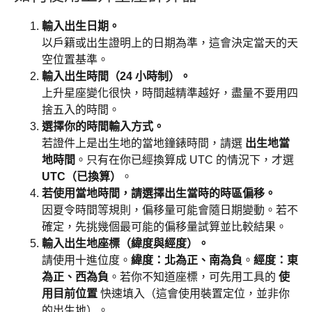
輸入出生日期。
以戶籍或出生證明上的日期為準，這會決定當天的天
空位置基準。
輸入出生時間（24 小時制）。
上升星座變化很快，時間越精準越好，盡量不要用四
捨五入的時間。
選擇你的時間輸入方式。
若證件上是出生地的當地鐘錶時間，請選
出生地當
地時間
。只有在你已經換算成 UTC 的情況下，才選
UTC（已換算）
。
若使用當地時間，請選擇出生當時的時區偏移。
因夏令時間等規則，偏移量可能會隨日期變動。若不
確定，先挑幾個最可能的偏移量試算並比較結果。
輸入出生地座標（緯度與經度）。
請使用十進位度。
緯度：北為正、南為負
。
經度：東
為正、西為負
。若你不知道座標，可先用工具的
使
用目前位置
快速填入（這會使用裝置定位，並非你
的出生地）。