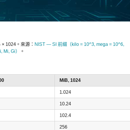
B × 1024。來源：
NIST — SI 前綴（kilo = 10^3, mega = 10^6,
Mi, Gi）
。
00
MiB, 1024
1.024
10.24
102.4
256