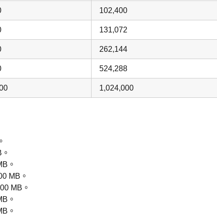
0
102,400
0
131,072
0
262,144
0
524,288
000
1,024,000
。
B。
MB。
00 MB。
00 MB。
 MB。
 MB。