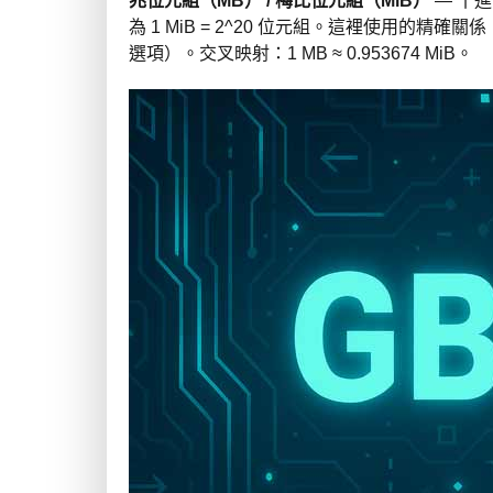
兆位元組（MB） / 梅比位元組（MiB）
— 十進
為 1 MiB = 2^20 位元組。這裡使用的精確關係：1
選項）。交叉映射：1 MB ≈ 0.953674 MiB。