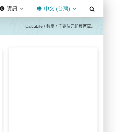
資訊
中文 (台灣)
CalcuLife
/
數學
/
千兆位元組與百萬...