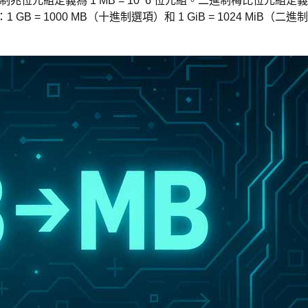
制兆位元組定義為 1 MB = 10^6 位元組。二進制梅比位元組定義
 GB = 1000 MB（十進制選項）和 1 GiB = 1024 MiB（二進制