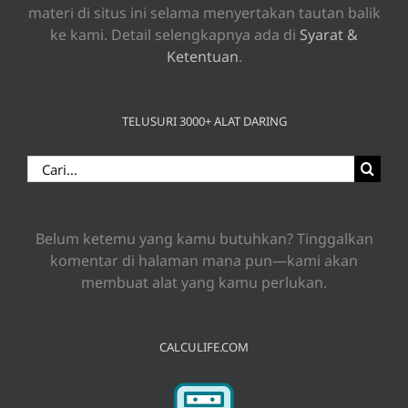
materi di situs ini selama menyertakan tautan balik
ke kami. Detail selengkapnya ada di
Syarat &
Ketentuan
.
TELUSURI 3000+ ALAT DARING
Search
for:
Belum ketemu yang kamu butuhkan? Tinggalkan
komentar di halaman mana pun—kami akan
membuat alat yang kamu perlukan.
CALCULIFE.COM