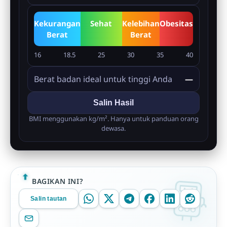
Kekurangan
Sehat
Kelebihan
Obesitas
Berat
Berat
16
18.5
25
30
35
40
Berat badan ideal untuk tinggi Anda
—
Salin Hasil
BMI menggunakan kg/m². Hanya untuk panduan orang
dewasa.
BAGIKAN INI?
Salin tautan