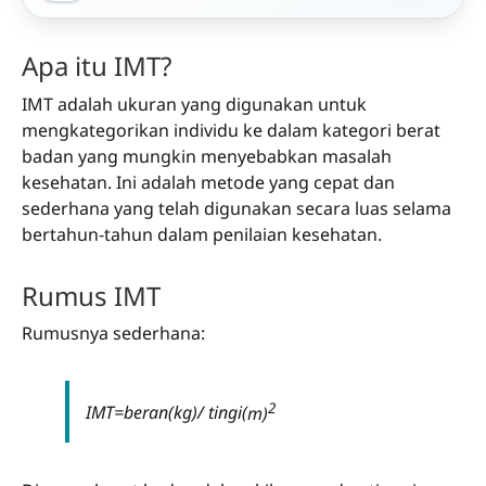
Apa itu IMT?
IMT adalah ukuran yang digunakan untuk
mengkategorikan individu ke dalam kategori berat
badan yang mungkin menyebabkan masalah
kesehatan. Ini adalah metode yang cepat dan
sederhana yang telah digunakan secara luas selama
bertahun-tahun dalam penilaian kesehatan.
Rumus IMT
Rumusnya sederhana:
2
IM
T
=
b
e
r
a
n
(
k
g
)
/
t
i
ng
i
(
m)