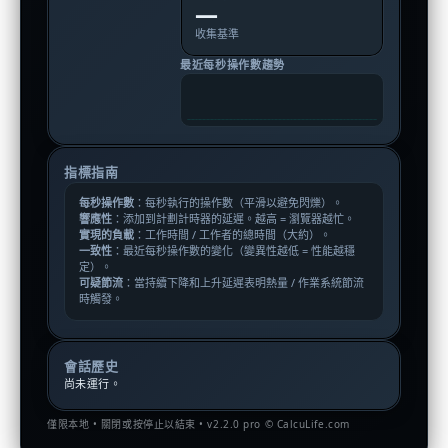
—
收集基準
最近每秒操作數趨勢
指標指南
每秒操作數
：每秒執行的操作數（平滑以避免閃爍）。
響應性
：添加到計劃計時器的延遲。越高 = 瀏覽器越忙。
實現的負載
：工作時間 / 工作者的總時間（大約）。
一致性
：最近每秒操作數的變化（變異性越低 = 性能越穩
定）。
可疑節流
：當持續下降和上升延遲表明熱量 / 作業系統節流
時觸發。
會話歷史
尚未運行。
僅限本地 • 關閉或按停止以結束 • v2.2.0 pro © CalcuLife.com