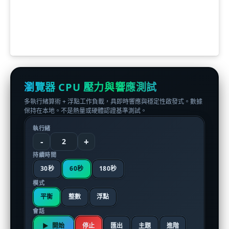
瀏覽器 CPU 壓力與響應測試
多執行緒算術 + 浮點工作負載，具即時響應與穩定性啟發式。數據
保持在本地。不是熱量或硬體認證基準測試。
執行緒
-
+
2
持續時間
30秒
60秒
180秒
模式
平衡
整數
浮點
會話
開始
停止
匯出
主題
進階