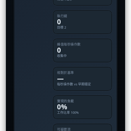
執行緒
0
目標 2
峰值每秒操作數
0
收集中
相對於基準
—
每秒操作數 vs 早期穩定
實現的負載
0%
工作比率 100%
可疑節流