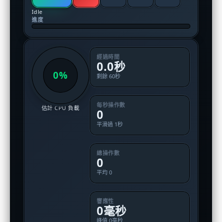
Idle
進度
經過時間
0.0秒
0%
剩餘 60秒
每秒操作數
估計 CPU 負載
0
平滑過 1秒
總操作數
0
平均 0
響應性
0毫秒
峰值 0毫秒