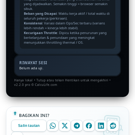
yang dijadwalkan. Semakin tinggi = browser semakin
sibuk.
Beban yang Dicapai
: Waktu kerja aktif / total waktu di
seluruh pekerja (perkiraan).
Konsistensi
: Variasi dalam Ops/Sec terbaru (varians
lebih rendah = kinerja lebih stabil).
Kecurigaan Throttle
: Dipicu ketika penurunan yang
berkelanjutan & penundaan yang meningkat
menunjukkan throttling thermal / OS.
RIWAYAT SESI
Belum ada uji.
Hanya lokal • Tutup atau tekan Hentikan untuk mengakhiri •
v2.2.0 pro © CalcuLife.com
BAGIKAN INI?
Salin tautan