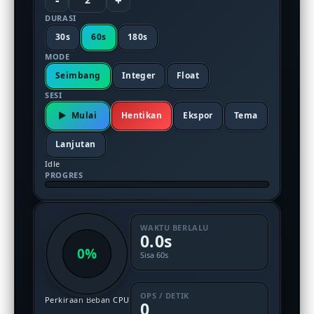
-
+
DURASI
30s
60s
180s
MODE
Seimbang
Integer
Float
SESI
Mulai
Hentikan
Ekspor
Tema
Lanjutan
Idle
PROGRES
WAKTU BERLALU
0.0s
0%
Sisa 60s
OPS / DETIK
Perkiraan Beban CPU
0