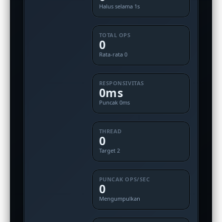
Halus selama 1s
TOTAL OPS
0
Rata-rata 0
RESPONSIVITAS
0ms
Puncak 0ms
THREAD
0
Target 2
PUNCAK OPS/SEC
0
Mengumpulkan