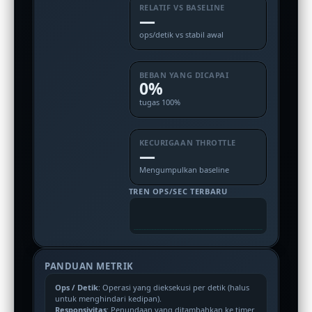
RELATIF VS BASELINE
—
ops/detik vs stabil awal
BEBAN YANG DICAPAI
0%
tugas 100%
KECURIGAAN THROTTLE
—
Mengumpulkan baseline
TREN OPS/SEC TERBARU
PANDUAN METRIK
Ops / Detik
: Operasi yang dieksekusi per detik (halus
untuk menghindari kedipan).
Responsivitas
: Penundaan yang ditambahkan ke timer