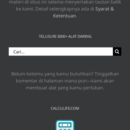
materi di situs ini selama menyertakan tautan balik
ke kami. Detail selengkapnya ada di
Syarat &
Ketentuan
.
TELUSURI 3000+ ALAT DARING
Search
for:
Belum ketemu yang kamu butuhkan? Tinggalkan
komentar di halaman mana pun—kami akan
membuat alat yang kamu perlukan.
CALCULIFE.COM