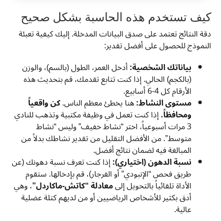
كيف تستخدم هذه الحاسبة بشكل صحيح
دقة النتائج تعتمد على صدق البيانات المدخلة. إليك كيفية تعبئة
النموذج للحصول على أفضل تقدير:
بياناتك الشخصية:
أدخل العمر، الطول (بالسم)، والوزن
(بالكجم) الحالي. إذا كنت تتابع تقدمك، قم بتحديث هذه
الأرقام كل 4-6 أسابيع.
مستوى النشاط:
هنا يخطئ معظم الناس.
كن واقعياً
ومحافظاً.
إذا كنت تعمل في وظيفة مكتبية وتذهب للنادي
3 مرات أسبوعياً، اختر “نشاط خفيف” وليس “نشاط
متوسط”. من الأفضل التقليل من تقدير نشاطك بدلاً من
المبالغة فيه لضمان نتائج أفضل.
نسبة الدهون (اختياري):
إذا كنت تعرف نسبة دهونك (عن
طريق فحص “الإنبودي” أو الفرجار)، قم بإدخالها. ستقوم
الأداة تلقائياً بالتحويل إلى
معادلة “كاتش-ماكاردل”
، وهي
أدق بكثير للأشخاص الرياضيين أو من لديهم كتلة عضلية
عالية.