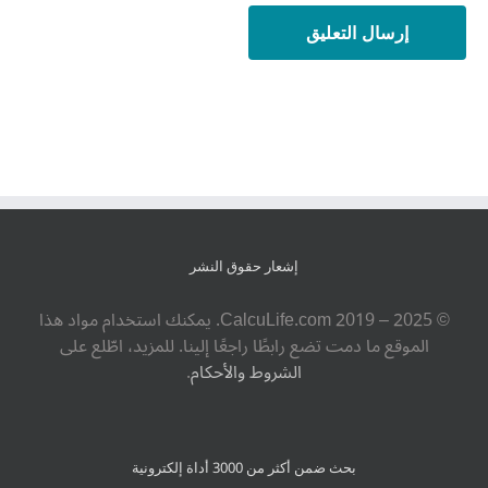
إشعار حقوق النشر
© ‎CalcuLife.com‎ 2019 – 2025. يمكنك استخدام مواد هذا
الموقع ما دمت تضع رابطًا راجعًا إلينا. للمزيد، اطّلع على
الشروط والأحكام
.
بحث ضمن أكثر من 3000 أداة إلكترونية