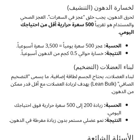
لخسارة الدهون (التنشيف)
لحرق الدهون، يجب خلق “عجز في السعرات”. العجز الصحي
والمستدام هو تقريباً
500 سعرة حرارية أقل من احتياجك
اليومي
.
الحسبة:
عجز 500 سعرة يومياً = 3,500 سعرة أسبوعياً.
النتيجة:
خسارة حوالي 0.5 كجم من الدهون أسبوعياً.
لبناء العضلات (التضخيم)
لبناء العضلات، يحتاج الجسم لطاقة إضافية. ما يسمى “التضخيم
الصافي” (Lean Bulk) يهدف لزيادة العضلات مع أقل قدر ممكن
من الدهون.
الحسبة:
زيادة 200 إلى 500 سعرة حرارية فوق احتياجك
اليومي.
النتيجة:
نمو عضلي مستمر بدون زيادة مفرطة في الدهون.
الأسئلة الشائعة