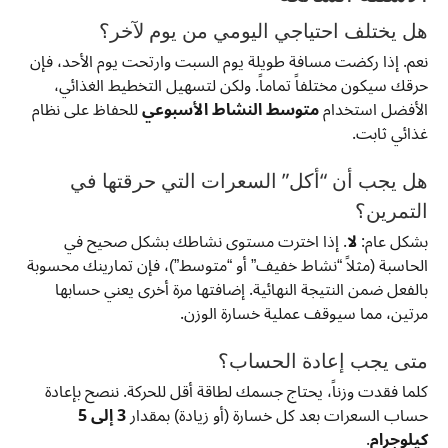
هل يختلف احتياجي اليومي من يوم لآخر؟
نعم. إذا ركضت مسافة طويلة يوم السبت وارتحت يوم الأحد، فإن
حرقك سيكون مختلفاً تماماً. ولكن لتسهيل التخطيط الغذائي،
الأفضل استخدام
متوسط النشاط الأسبوعي
للحفاظ على نظام
غذائي ثابت.
هل يجب أن “أكل” السعرات التي حرقتها في
التمرين؟
بشكل عام:
لا
. إذا اخترت مستوى نشاطك بشكل صحيح في
الحاسبة (مثلاً “نشاط خفيف” أو “متوسط”)، فإن تمارينك محسوبة
بالفعل ضمن النتيجة النهائية. إضافتها مرة أخرى يعني حسابها
مرتين، مما سيوقف عملية خسارة الوزن.
متى يجب إعادة الحساب؟
كلما فقدت وزناً، يحتاج جسمك لطاقة أقل للحركة. ننصح بإعادة
حساب السعرات بعد كل خسارة (أو زيادة) بمقدار
3 إلى 5
كيلوجرام
.