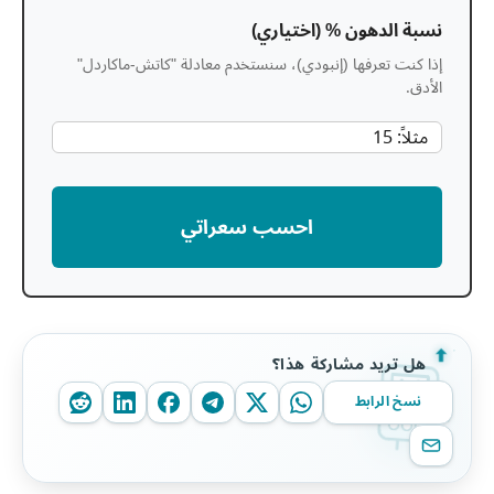
نسبة الدهون % (اختياري)
إذا كنت تعرفها (إنبودي)، سنستخدم معادلة "كاتش-ماكاردل"
الأدق.
احسب سعراتي
هل تريد مشاركة هذا؟
نسخ الرابط