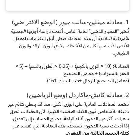
1. معادلة ميفلين-سانت جيور (الوضع الافتراضي)
تُعتبر “المعيار الذهبي” لعامة الناس. أكدت دراسة أجرتها
الجمعية
الأمريكية للتغذية
أن هذه المعادلة تعطي أدق التقديرات لمعدل
الأيض الأساسي لكل من الأشخاص ذوي الوزن الزائد والوزن
الطبيعي.
المعادلة: (10 × الوزن بالكجم) + (6.25 × الطول بالسم) – (5 ×
العمر بالسنوات) + معامل التصحيح
(معامل التصحيح: للرجال +5، وللنساء -161).
2. معادلة كاتش-ماكاردل (وضع الرياضيين)
تعتمد المعادلات العادية على الوزن الكلي، مما قد يعطي نتائج غير
دقيقة للأشخاص ذوي الكتلة العضلية الكبيرة. لأن العضلات تحرق
سعرات أكثر من الدهون أثناء الراحة، يحتاج الحساب إلى تعديل.
إذا أدخلت نسبة الدهون، نستخدم هذه المعادلة التي تعتمد على
كتلة الجسم الخالية من الدهون
.