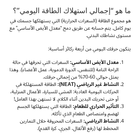
ما هو “إجمالي استهلاك الطاقة اليومي”؟
هو مجموع الطاقة (السعرات الحرارية) التي يستهلكها جسمك في
يوم كامل. يتم حسابه عن طريق دمج “معدل الأيض الأساسي” مع
مستوى نشاطك البدني.
يتكون حرقك اليومي من أربعة ركائز أساسية:
معدل الأيض الأساسي:
السعرات التي تحرقها في حالة
الراحة التامة (للتنفس، الدورة الدموية، عمل الأعضاء). وهذا
يمثل حوالي 60-70% من إجمالي حرقك.
النشاط غير الرياضي (NEAT):
الطاقة المستهلكة في
الحركات اليومية العادية: المشي للسيارة، الأعمال المنزلية،
أو حتى تحريك اليدين أثناء الكلام. لا تستهن بهذا العامل!
التأثير الحراري للطعام:
الطاقة التي يستهلكها الجسم
لهضم وامتصاص الطعام الذي تأكله.
النشاط الرياضي:
السعرات المحروقة خلال التمارين
المخطط لها (رفع الأثقال، الجري، كرة القدم).