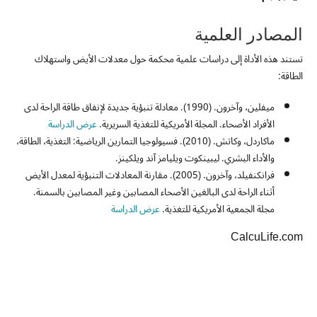
المصادر العلمية
تستند هذه الأداة إلى دراسات علمية محكمة حول معدلات الأيض واستهلاك
الطاقة:
ميفلين، وآخرون. (1990). معادلة تنبؤية جديدة لإنفاق طاقة الراحة لدى
الأفراد الأصحاء. المجلة الأمريكية للتغذية السريرية.
عرض الدراسة
ماكاردل، وكاتش. (2010). فسيولوجيا التمارين الرياضية: التغذية، الطاقة،
والأداء البشري. ليبينكوت ويليامز آند ويلكينز.
فرانكنفيلد، وآخرون. (2005). مقارنة المعادلات التنبؤية لمعدل الأيض
أثناء الراحة لدى البالغين الأصحاء المصابين وغير المصابين بالسمنة.
مجلة الجمعية الأمريكية للتغذية.
عرض الدراسة
CalcuLife.com