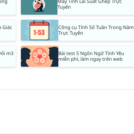
rong
Máy Tính Lãi Suất Ghép Trực
Tuyến
m Giác
Công cụ Tính Số Tuần Trong Năm
Trực Tuyến
Đổi m3
Bài test 5 Ngôn Ngữ Tình Yêu
miễn phí, làm ngay trên web