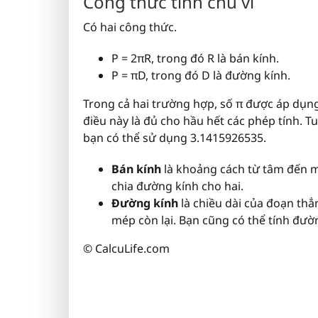
Công thức tính chu vi
Có hai công thức.
P = 2πR, trong đó R là bán kính.
P = πD, trong đó D là đường kính.
Trong cả hai trường hợp, số π được áp dụn
điều này là đủ cho hầu hết các phép tính. T
bạn có thể sử dụng 3.1415926535.
Bán kính
là khoảng cách từ tâm đến m
chia đường kính cho hai.
Đường kính
là chiều dài của đoạn thẳ
mép còn lại. Bạn cũng có thể tính đườ
© CalcuLife.com