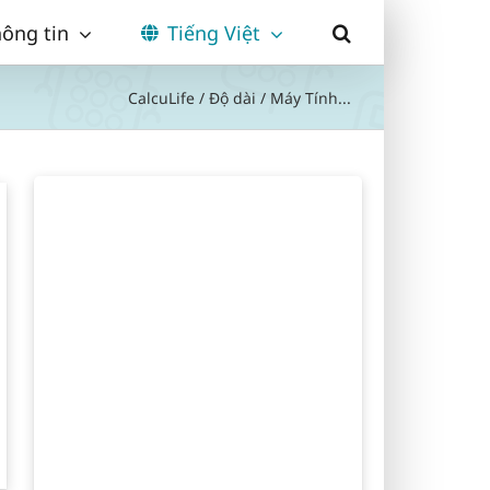
ông tin
Tiếng Việt
CalcuLife
/
Độ dài
/
Máy Tính...