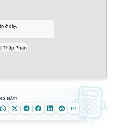
ện ở đây.
ố Thập Phân
NG NÀY?