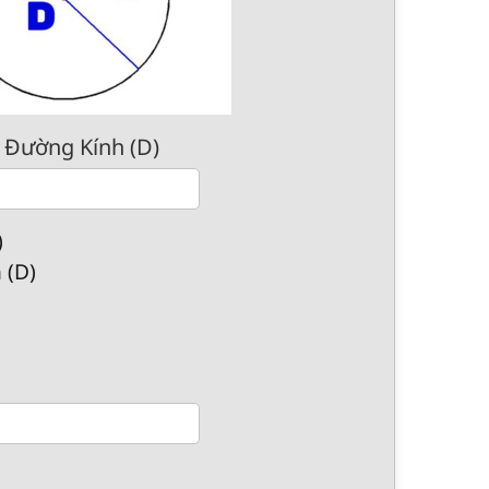
 Đường Kính (D)
)
 (D)