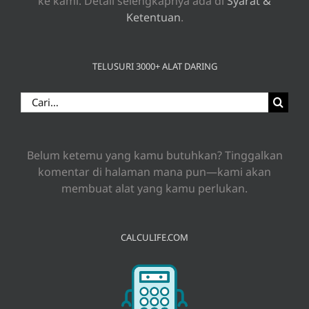
ke kami. Detail selengkapnya ada di
Syarat &
Ketentuan
.
TELUSURI 3000+ ALAT DARING
Search
for:
Belum ketemu yang kamu butuhkan? Tinggalkan
komentar di halaman mana pun—kami akan
membuat alat yang kamu perlukan.
CALCULIFE.COM