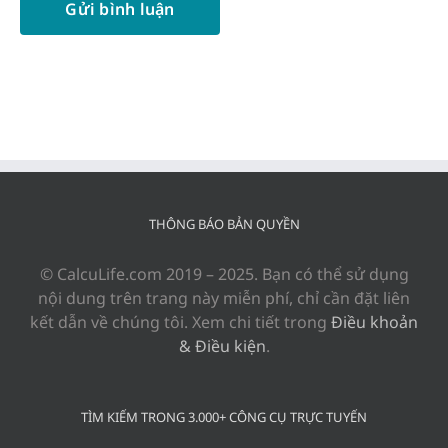
THÔNG BÁO BẢN QUYỀN
© CalcuLife.com 2019 – 2025. Bạn có thể sử dụng
nội dung trên trang này miễn phí, chỉ cần đặt liên
kết dẫn về chúng tôi. Xem chi tiết trong
Điều khoản
& Điều kiện
.
TÌM KIẾM TRONG 3.000+ CÔNG CỤ TRỰC TUYẾN