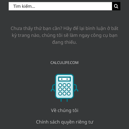
Search
for:
Chưa thấy thứ bạn cần? Hãy để lại bình luận ở bất
kỳ trang nào, chúng tôi sẽ làm ngay công cụ bạn
đang thiếu.
CALCULIFE.COM
Về chúng tôi
Chính sách quyền riêng tư