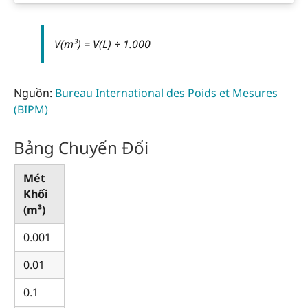
V(m³) = V(L) ÷ 1.000
Nguồn:
Bureau International des Poids et Mesures
(BIPM)
Bảng Chuyển Đổi
Mét
Lít (L)
Khối
(m³)
0.001
1
0.01
10
0.1
100